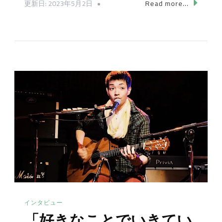
更新日:
2023年5月2日
Read more...
テ
ィ
の
形。
へ
の
インタビュー
「好きなことでいきてい