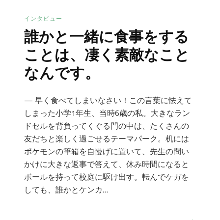
伝
インタビュー
え
誰かと一緒に食事をする
て
ことは、凄く素敵なこと
い
く
なんです。
私。」
模
— 早く食べてしまいなさい！この言葉に怯えて
索
しまった小学1年生、当時6歳の私。大きなラン
す
ドセルを背負ってくぐる門の中は、たくさんの
る
友だちと楽しく過ごせるテーマパーク。机には
地
ポケモンの筆箱を自慢げに置いて、先生の問い
域
かけに大きな返事で答えて、休み時間になると
ボールを持って校庭に駆け出す。転んでケガを
コ
しても、誰かとケンカ…
ミ
ュ
ニ