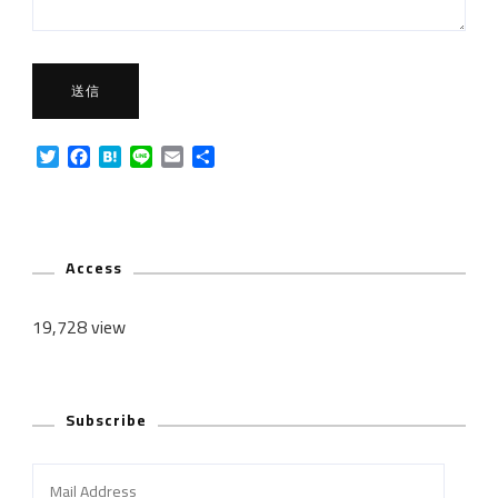
Twitter
Facebook
Hatena
Line
Email
共
有
Access
19,728 view
Subscribe
Mail